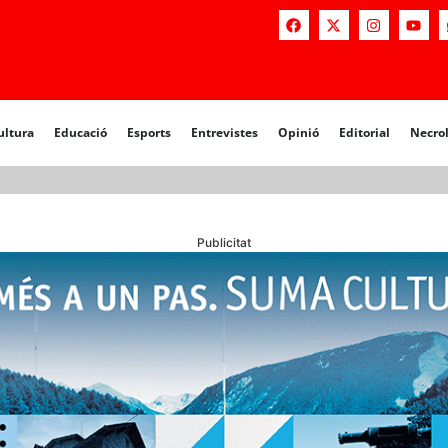
a
Educació
Esports
Entrevistes
Opinió
Editorial
Necrològiq
ultura
Educació
Esports
Entrevistes
Opinió
Editorial
Necro
Publicitat