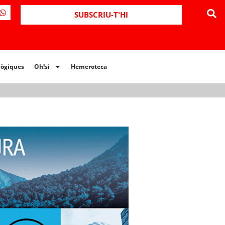
ues
Oh!si
Hemeroteca
SUBSCRIU-T'HI
lògiques
Oh!si
Hemeroteca