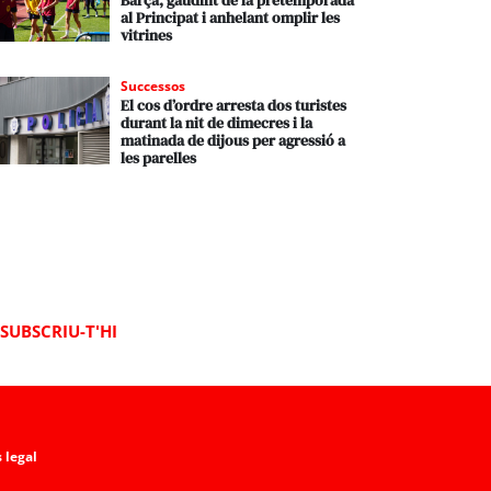
Barça, gaudint de la pretemporada
al Principat i anhelant omplir les
vitrines
Successos
El cos d’ordre arresta dos turistes
durant la nit de dimecres i la
matinada de dijous per agressió a
les parelles
SUBSCRIU-T'HI
 legal