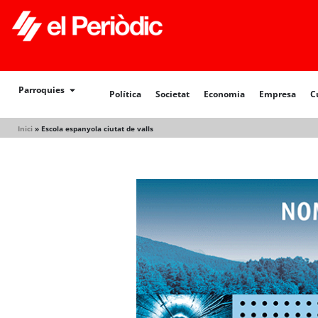
Política
Societat
Economia
Empresa
Cultur
Parroquies
Política
Societat
Economia
Empresa
C
Inici
»
Escola espanyola ciutat de valls