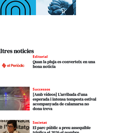
ltres noticies
Editorial
Quan la pluja es converteix en una
bona notícia
Successos
[Amb vídeos] L’arribada d’una
esperada i intensa tempesta estival
acompanyada de calamarsa no
dona treva
Societat
El parc públic a preu assequible
triplica el 2026 el nombre