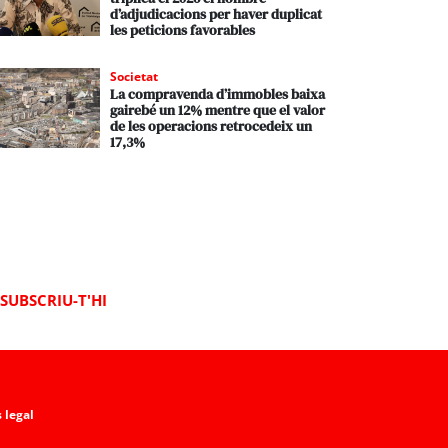
d’adjudicacions per haver duplicat
les peticions favorables
Societat
La compravenda d’immobles baixa
gairebé un 12% mentre que el valor
de les operacions retrocedeix un
17,3%
SUBSCRIU-T'HI
 legal