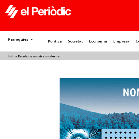
Política
Societat
Economia
Empresa
Cultur
Parroquies
Política
Societat
Economia
Empresa
C
Inici
»
Escola de musica moderna