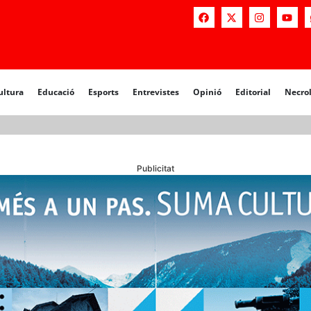
a
Educació
Esports
Entrevistes
Opinió
Editorial
Necrològiq
ultura
Educació
Esports
Entrevistes
Opinió
Editorial
Necro
Publicitat