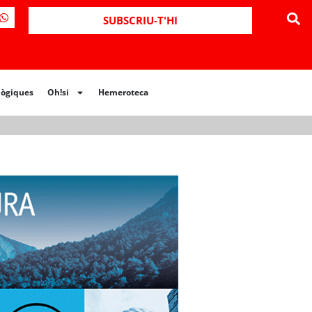
ues
Oh!si
Hemeroteca
SUBSCRIU-T'HI
lògiques
Oh!si
Hemeroteca