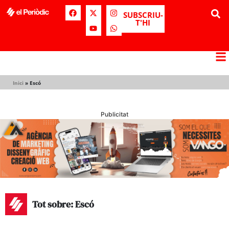
SUBSCRIU-
T'HI
Inici
»
Escó
Publicitat
Tot sobre: Escó