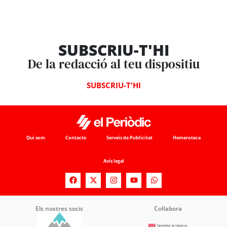
SUBSCRIU-T'HI
De la redacció al teu dispositiu
SUBSCRIU-T'HI
Qui som
Contacte
Serveis de Publicitat
Hemeroteca
Avís legal
Els nostres socis
Col·labora