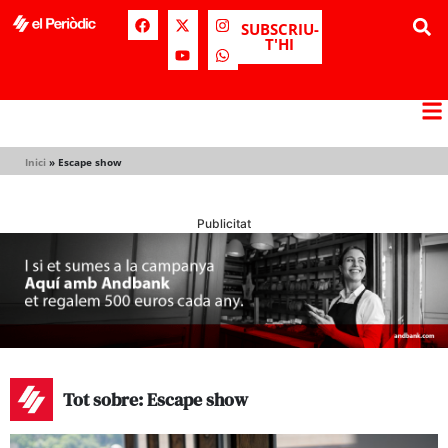
SUBSCRIU-
T'HI
Inici
»
Escape show
Publicitat
Tot sobre: Escape show