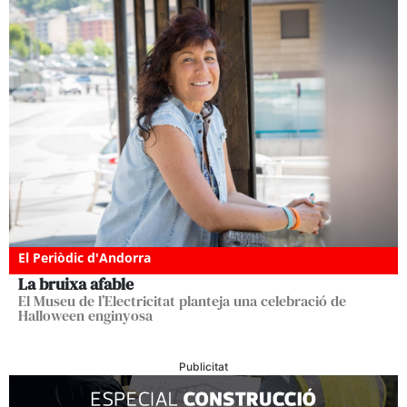
El Periòdic d'Andorra
La bruixa afable
El Museu de l’Electricitat planteja una celebració de
Halloween enginyosa
Publicitat