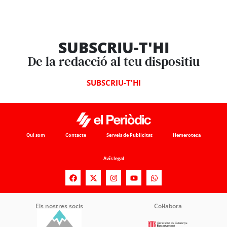
SUBSCRIU-T'HI
De la redacció al teu dispositiu
SUBSCRIU-T'HI
Qui som
Contacte
Serveis de Publicitat
Hemeroteca
Avís legal
Els nostres socis
Col·labora