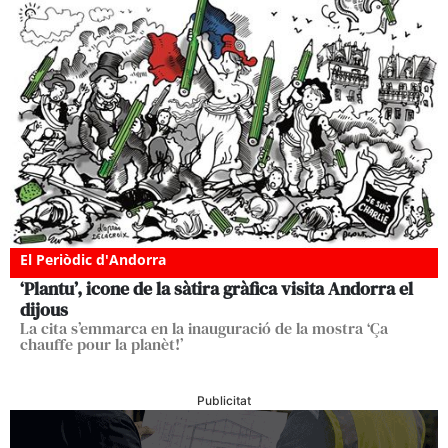
El Periòdic d'Andorra
‘Plantu’, icone de la sàtira gràfica visita Andorra el
dijous
La cita s’emmarca en la inauguració de la mostra ‘Ça
chauffe pour la planèt!’
Publicitat