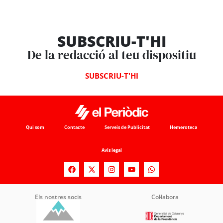
SUBSCRIU-T'HI
De la redacció al teu dispositiu
SUBSCRIU-T'HI
Qui som
Contacte
Serveis de Publicitat
Hemeroteca
Avís legal
Els nostres socis
Col·labora