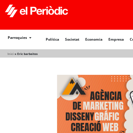
Política
Societat
Economia
Empresa
Cultur
Parroquies
Política
Societat
Economia
Empresa
C
Inici
»
Eric barbeitos