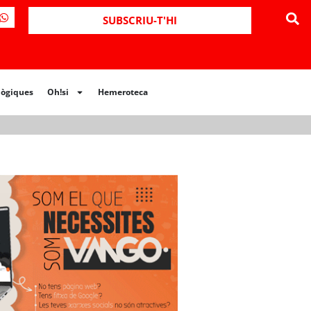
ues
Oh!si
Hemeroteca
SUBSCRIU-T'HI
lògiques
Oh!si
Hemeroteca