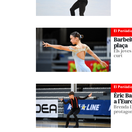
El Periòdi
Barbeit
plaça
Els jove
curt
El Periòdi
Èric Ba
a l’Eu
Brenda L
protagon