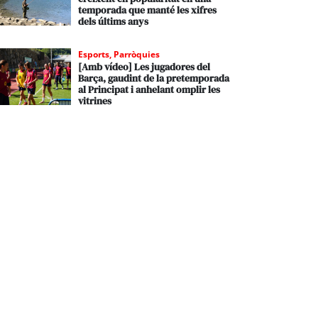
temporada que manté les xifres
dels últims anys
Esports
,
Parròquies
[Amb vídeo] Les jugadores del
Barça, gaudint de la pretemporada
al Principat i anhelant omplir les
vitrines