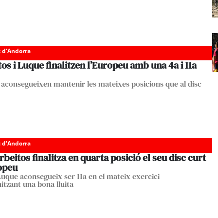
c d'Andorra
os i Luque finalitzen l’Europeu amb una 4a i 11a
s aconsegueixen mantenir les mateixes posicions que al disc
c d'Andorra
rbeitos finalitza en quarta posició el seu disc curt
ropeu
uque aconsegueix ser 11a en el mateix exercici
itzant una bona lluita