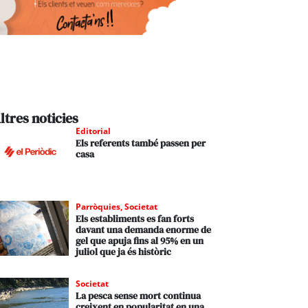
ltres noticies
Editorial
Els referents també passen per
casa
Parròquies
,
Societat
Els establiments es fan forts
davant una demanda enorme de
gel que apuja fins al 95% en un
juliol que ja és històric
Societat
La pesca sense mort continua
creixent en popularitat en una