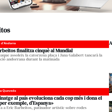
itos
A
c d'Andorra
rbeitos finalitza cinquè al Mundial
uque assoleix la catorzena plaça i Jana Galabert tancarà la
ació andorrana durant la matinada
da Quevedo
inatge al país evoluciona cada cop més i dona el
, per exemple, d’Espanya»
ta a Eric Barbeitos, patinador artístic sobre rodes