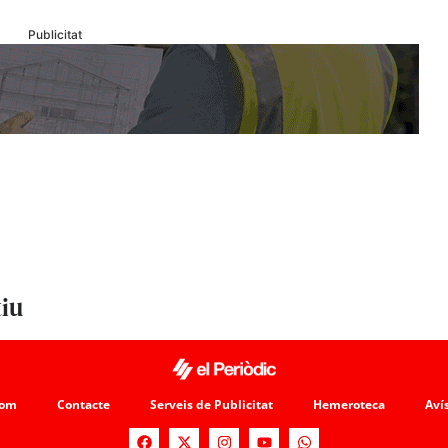
Publicitat
tiu
som
Contacte
Serveis de Publicitat
Hemeroteca
Avís