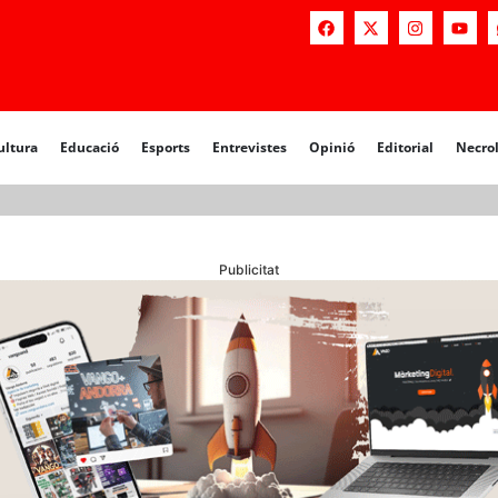
a
Educació
Esports
Entrevistes
Opinió
Editorial
Necrològiq
ultura
Educació
Esports
Entrevistes
Opinió
Editorial
Necro
Publicitat