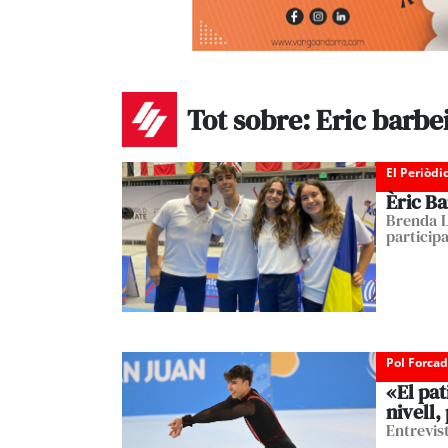
Tot sobre: Eric barbe
El Periòdi
Èric Ba
Brenda L
particip
Pol Forca
«El pat
nivell
Entrevis