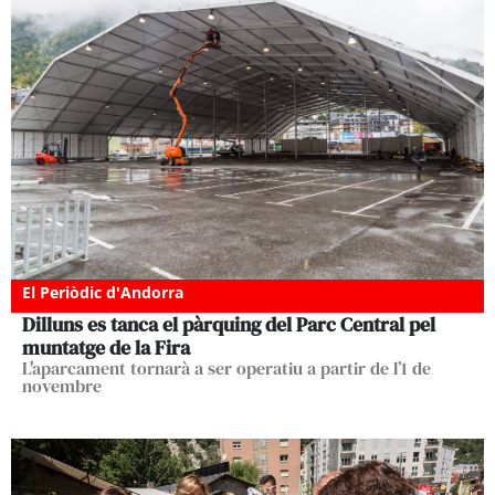
El Periòdic d'Andorra
Dilluns es tanca el pàrquing del Parc Central pel
muntatge de la Fira
L'aparcament tornarà a ser operatiu a partir de l’1 de
novembre