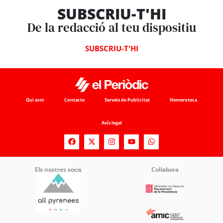
SUBSCRIU-T'HI
De la redacció al teu dispositiu
SUBSCRIU-T'HI
Qui som
Contacte
Serveis de Publicitat
Hemeroteca
Avís legal
Els nostres socis
Col·labora