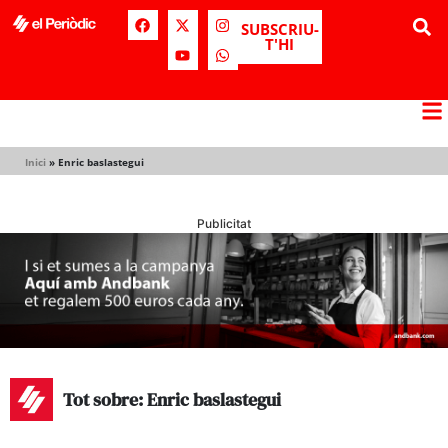
SUBSCRIU-
T'HI
Inici
»
Enric baslastegui
Publicitat
Tot sobre: Enric baslastegui