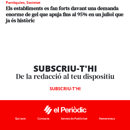
Parròquies
,
Societat
Els establiments es fan forts davant una demanda
enorme de gel que apuja fins al 95% en un juliol que
ja és històric
SUBSCRIU-T'HI
De la redacció al teu dispositiu
SUBSCRIU-T'HI
Qui som
Contacte
Serveis de Publicitat
Hemeroteca