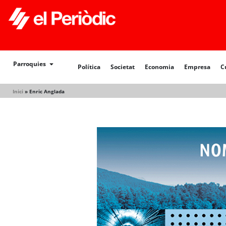
Política
Societat
Economia
Empresa
Cultur
Parroquies
Política
Societat
Economia
Empresa
C
Inici
»
Enric Anglada