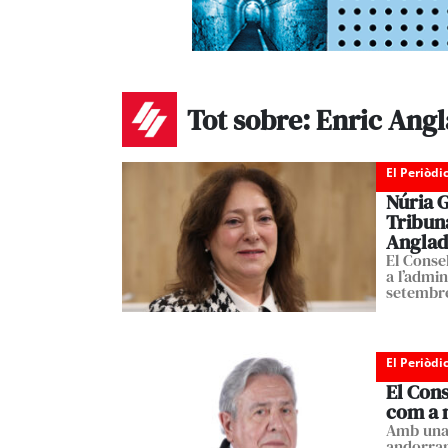
Tot sobre: Enric Ang
El Periòdi
Núria G
Tribuna
Anglad
El Conse
a l’admin
setembr
El Periòdi
El Con
com a n
Amb una 
andorran