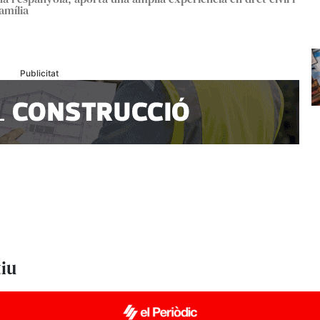
amília
Publicitat
tiu