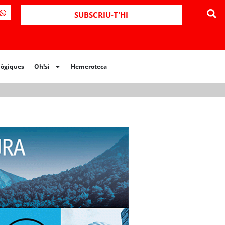
ues
Oh!si
Hemeroteca
SUBSCRIU-T'HI
lògiques
Oh!si
Hemeroteca