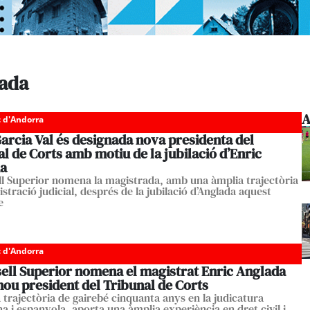
lada
A
c d'Andorra
arcia Val és designada nova presidenta del
l de Corts amb motiu de la jubilació d’Enric
a
ll Superior nomena la magistrada, amb una àmplia trajectòria
istració judicial, després de la jubilació d’Anglada aquest
e
c d'Andorra
sell Superior nomena el magistrat Enric Anglada
ou president del Tribunal de Corts
trajectòria de gairebé cinquanta anys en la judicatura
a i espanyola, aporta una àmplia experiència en dret civil i