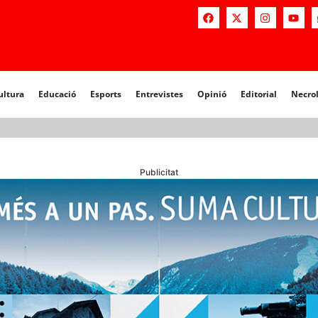
a
Educació
Esports
Entrevistes
Opinió
Editorial
Necrològiq
ultura
Educació
Esports
Entrevistes
Opinió
Editorial
Necro
Publicitat