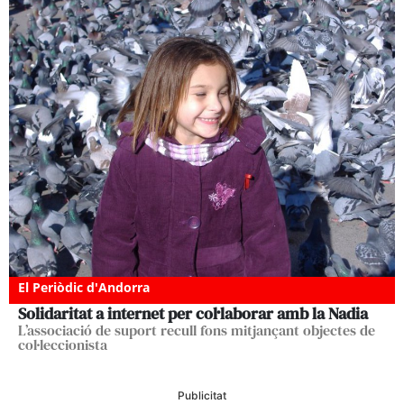
El Periòdic d'Andorra
Solidaritat a internet per col·laborar amb la Nadia
L’associació de suport recull fons mitjançant objectes de
col·leccionista
Publicitat