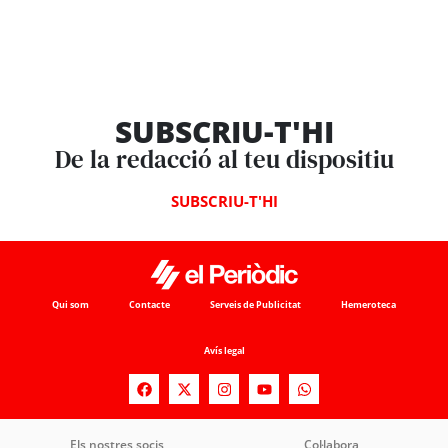
SUBSCRIU-T'HI
De la redacció al teu dispositiu
SUBSCRIU-T'HI
Qui som
Contacte
Serveis de Publicitat
Hemeroteca
Avís legal
Els nostres socis
Col·labora