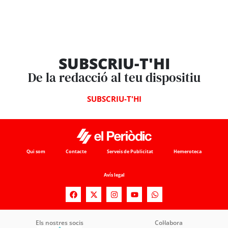
SUBSCRIU-T'HI
De la redacció al teu dispositiu
SUBSCRIU-T'HI
Qui som
Contacte
Serveis de Publicitat
Hemeroteca
Avís legal
Els nostres socis
Col·labora