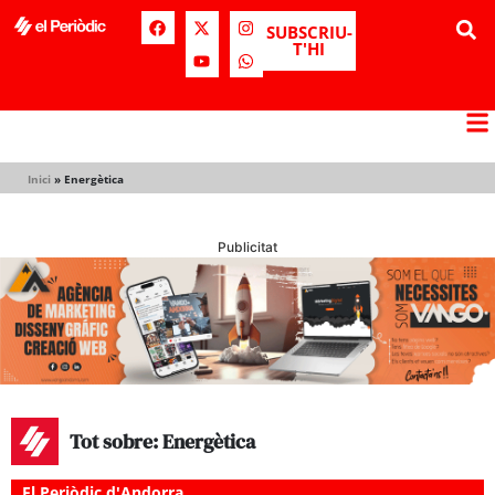
SUBSCRIU-
T'HI
Inici
»
Energètica
Publicitat
Tot sobre: Energètica
El Periòdic d'Andorra