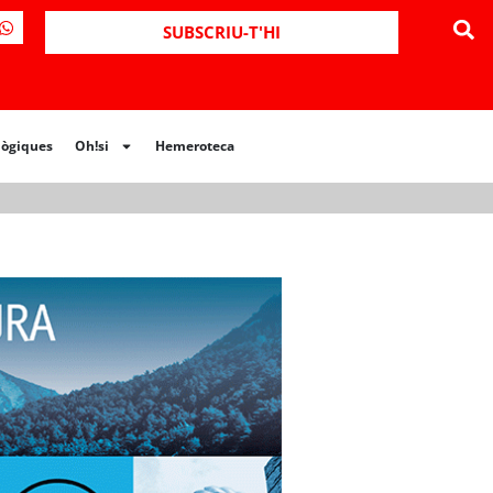
ues
Oh!si
Hemeroteca
SUBSCRIU-T'HI
lògiques
Oh!si
Hemeroteca