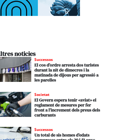
ltres noticies
Successos
El cos d’ordre arresta dos turistes
durant la nit de dimecres i la
matinada de dijous per agressió a
les parelles
Societat
El Govern espera tenir «aviat» el
reglament de mesures per fer
front a l’increment dels preus dels
carburants
Successos
Un total de sis homes d’edats