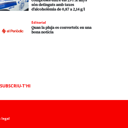
compreses entre els 29 i 51 anys
són detinguts amb taxes
d’alcoholèmia de 0,87 a 2,14 g/l
Editorial
Quan la pluja es converteix en una
bona notícia
SUBSCRIU-T'HI
 legal