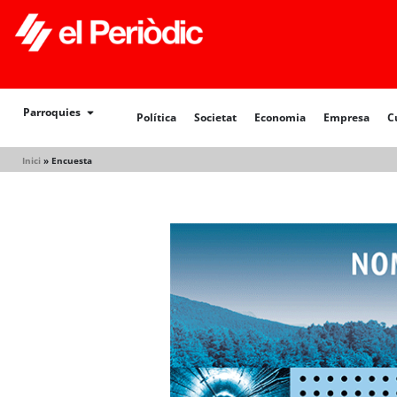
Política
Societat
Economia
Empresa
Cultur
Parroquies
Política
Societat
Economia
Empresa
C
Inici
»
Encuesta