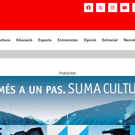
a
Educació
Esports
Entrevistes
Opinió
Editorial
Necrològiq
ultura
Educació
Esports
Entrevistes
Opinió
Editorial
Necro
Publicitat