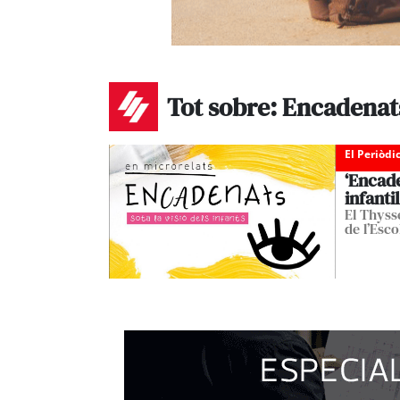
Tot sobre: Encadenat
El Periòdi
‘Encade
infantil
El Thyss
de l’Esc