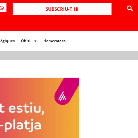
ues
Oh!si
Hemeroteca
SUBSCRIU-T'HI
lògiques
Oh!si
Hemeroteca