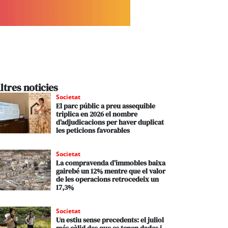
ltres noticies
Societat
El parc públic a preu assequible
triplica en 2026 el nombre
d’adjudicacions per haver duplicat
les peticions favorables
Societat
La compravenda d’immobles baixa
gairebé un 12% mentre que el valor
de les operacions retrocedeix un
17,3%
Societat
Un estiu sense precedents: el juliol