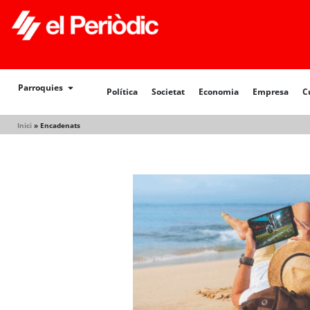
Política
Societat
Economia
Empresa
Cultur
Parroquies
Política
Societat
Economia
Empresa
C
Inici
»
Encadenats