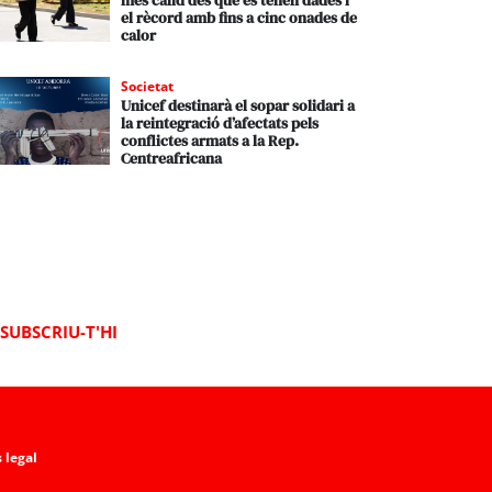
més càlid des que es tenen dades i
el rècord amb fins a cinc onades de
calor
Societat
Unicef destinarà el sopar solidari a
la reintegració d’afectats pels
conflictes armats a la Rep.
Centreafricana
SUBSCRIU-T'HI
 legal