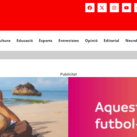
a
Educació
Esports
Entrevistes
Opinió
Editorial
Necrològiq
ultura
Educació
Esports
Entrevistes
Opinió
Editorial
Necro
Publicitat