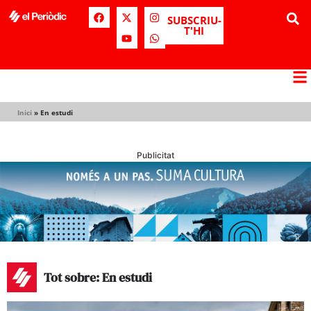
SUBSCRIU-
T'HI
Inici
»
En estudi
Publicitat
Tot sobre: En estudi