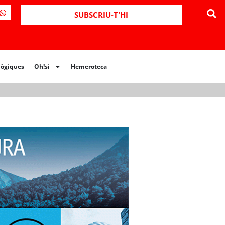
ues
Oh!si
Hemeroteca
SUBSCRIU-T'HI
lògiques
Oh!si
Hemeroteca