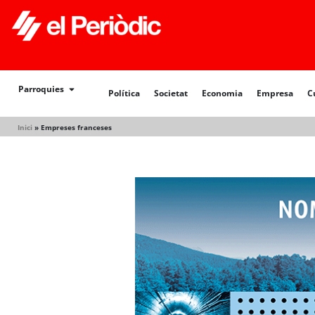
Política
Societat
Economia
Empresa
Cultur
Parroquies
Política
Societat
Economia
Empresa
C
Inici
»
Empreses franceses