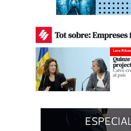
Tot sobre: Empreses 
Lara Ribas
Quinze
projec
Calvó cr
al país