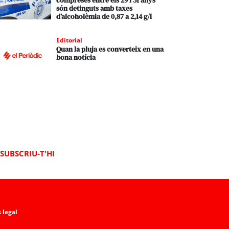
compreses entre els 29 i 51 anys
són detinguts amb taxes
d’alcoholèmia de 0,87 a 2,14 g/l
Editorial
Quan la pluja es converteix en una
bona notícia
SUBSCRIU-T'HI
 legal