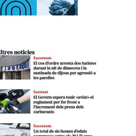
ltres noticies
Successos
El cos d’ordre arresta dos turistes
durant la nit de dimecres i la
matinada de dijous per agressió a
les parelles
Societat
El Govern espera tenir «aviat» el
reglament per fer front a
l’increment dels preus dels
carburants
Successos
Un total de sis homes d’edats