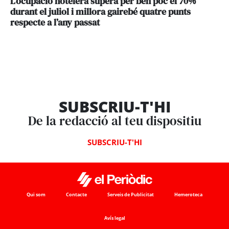
L’ocupació hotelera supera per ben poc el 70%
durant el juliol i millora gairebé quatre punts
respecte a l’any passat
SUBSCRIU-T'HI
De la redacció al teu dispositiu
SUBSCRIU-T'HI
Qui som
Contacte
Serveis de Publicitat
Hemeroteca
Avís legal