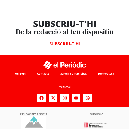
SUBSCRIU-T'HI
De la redacció al teu dispositiu
SUBSCRIU-T'HI
Qui som
Contacte
Serveis de Publicitat
Hemeroteca
Avís legal
Els nostres socis
Col·labora