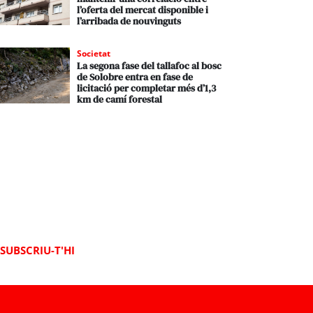
l’oferta del mercat disponible i
l’arribada de nouvinguts
Societat
La segona fase del tallafoc al bosc
de Solobre entra en fase de
licitació per completar més d’1,3
km de camí forestal
SUBSCRIU-T'HI