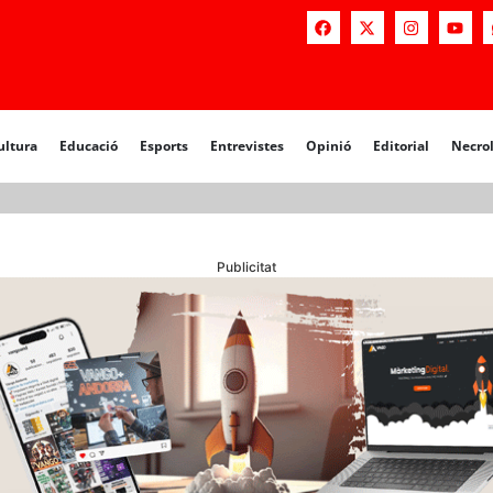
a
Educació
Esports
Entrevistes
Opinió
Editorial
Necrològiq
ultura
Educació
Esports
Entrevistes
Opinió
Editorial
Necro
Publicitat