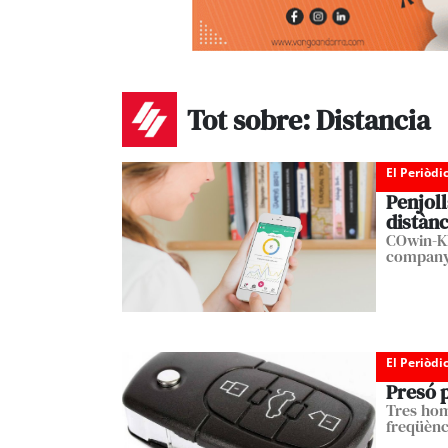
Tot sobre: Distancia
El Periòdi
Penjoll
distànc
COwin-KI
compan
El Periòdi
Presó p
Tres hom
freqüènci