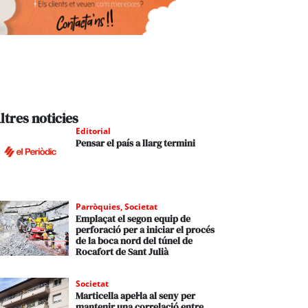
ltres noticies
Editorial
Pensar el país a llarg termini
Parròquies
,
Societat
Emplaçat el segon equip de
perforació per a iniciar el procés
de la boca nord del túnel de
Rocafort de Sant Julià
Societat
Marticella apel·la al seny per
mantenir una correlació entre