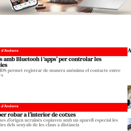
A
c d'Andorra
s amb Bluetooh i ‘apps’ per controlar les
ies
DS permet registrar de manera anònima el contacte entre
ys
c d'Andorra
er robar a l’interior de cotxes
es d’origen ucraïnès copiaven amb un aparell especial les
es dels senyals de les claus a distància