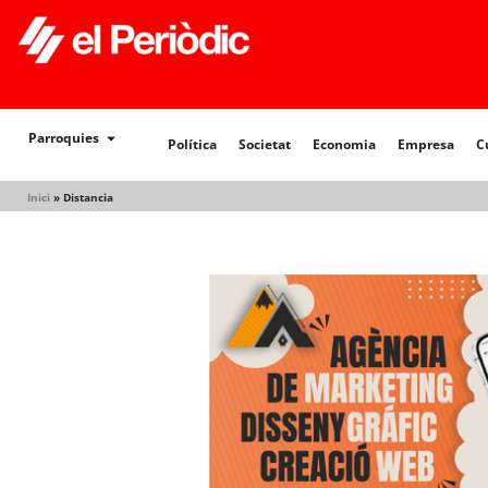
Política
Societat
Economia
Empresa
Cultur
Parroquies
Política
Societat
Economia
Empresa
C
Inici
»
Distancia