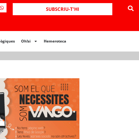
ues
Oh!si
Hemeroteca
SUBSCRIU-T'HI
lògiques
Oh!si
Hemeroteca