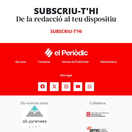
SUBSCRIU-T'HI
De la redacció al teu dispositiu
SUBSCRIU-T'HI
Qui som
Contacte
Serveis de Publicitat
Hemeroteca
Avís legal
Els nostres socis
Col·labora