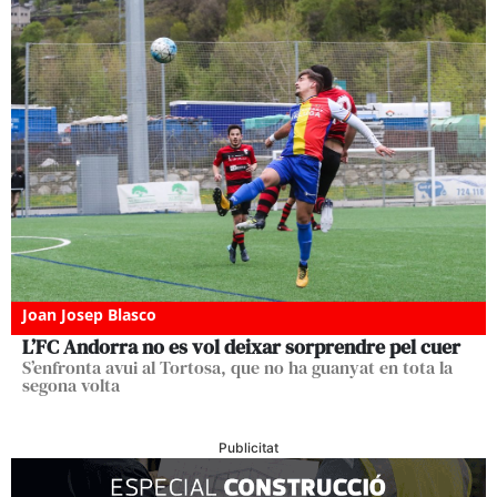
Joan Josep Blasco
L’FC Andorra no es vol deixar sorprendre pel cuer
S’enfronta avui al Tortosa, que no ha guanyat en tota la
segona volta
Publicitat