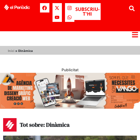
SUBSCRIU-
T'HI
Inici
»
Dinàmica
Publicitat
Tot sobre: Dinàmica