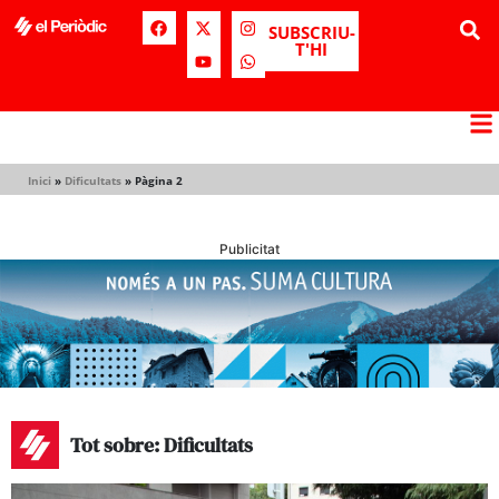
SUBSCRIU-
T'HI
Inici
»
Dificultats
»
Pàgina 2
Publicitat
Tot sobre: Dificultats