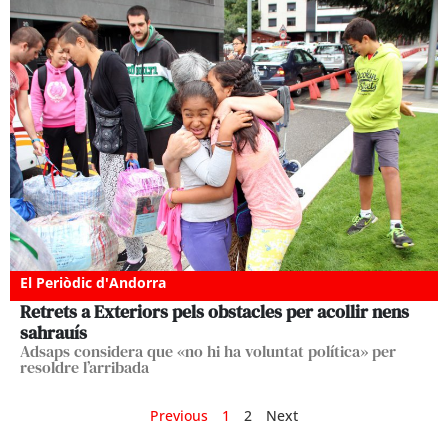
El Periòdic d'Andorra
Retrets a Exteriors pels obstacles per acollir nens
sahrauís
Adsaps considera que «no hi ha voluntat política» per
resoldre l’arribada
Previous
1
2
Next