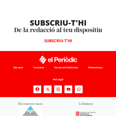
SUBSCRIU-T'HI
De la redacció al teu dispositiu
SUBSCRIU-T'HI
Qui som
Contacte
Serveis de Publicitat
Hemeroteca
Avís legal
Els nostres socis
Col·labora