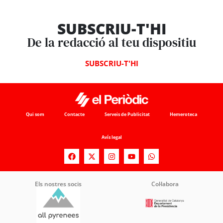
SUBSCRIU-T'HI
De la redacció al teu dispositiu
SUBSCRIU-T'HI
Qui som
Contacte
Serveis de Publicitat
Hemeroteca
Avís legal
Els nostres socis
Col·labora