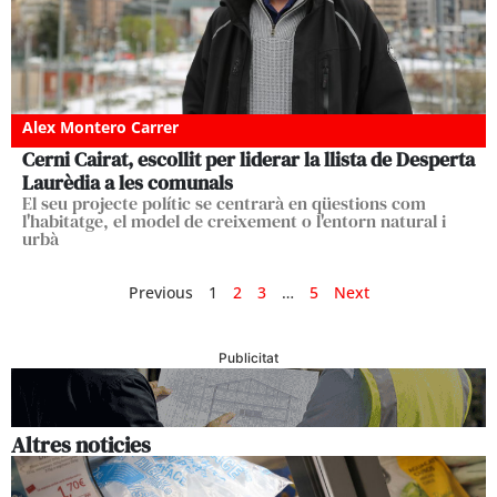
Alex Montero Carrer
Cerni Cairat, escollit per liderar la llista de Desperta
Laurèdia a les comunals
El seu projecte polític se centrarà en qüestions com
l'habitatge, el model de creixement o l'entorn natural i
urbà
Previous
1
2
3
…
5
Next
Publicitat
Altres noticies