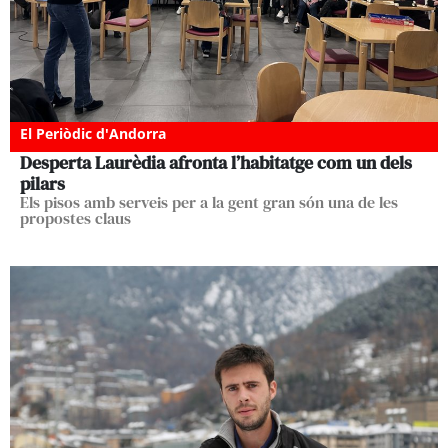
El Periòdic d'Andorra
Desperta Laurèdia afronta l’habitatge com un dels
pilars
Els pisos amb serveis per a la gent gran són una de les
propostes claus