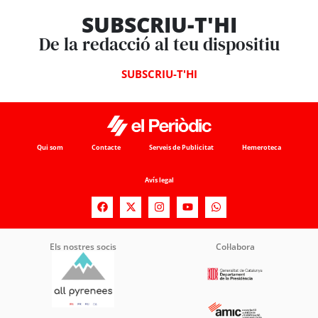
SUBSCRIU-T'HI
De la redacció al teu dispositiu
SUBSCRIU-T'HI
Qui som
Contacte
Serveis de Publicitat
Hemeroteca
Avís legal
Els nostres socis
Col·labora