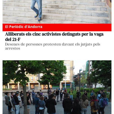
El Periòdic d'Andorra
Alliberats els cinc activistes detinguts per la vaga
del 21-F
Desenes de persones protesten davant els jutjats pels
arrestos