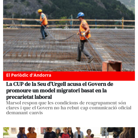
El Periòdic d'Andorra
La CUP de la Seu d’Urgell acusa el Govern de
promoure un model migratori basat en la
precarietat laboral
Marsol respon que les condicions de reagrupament són
clares i que el Govern no ha rebut cap comunicació oficial
demanant canvis