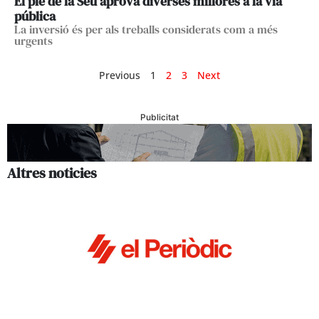
El ple de la Seu aprova diverses millores a la via
pública
La inversió és per als treballs considerats com a més
urgents
Previous
1
2
3
Next
Publicitat
Altres noticies