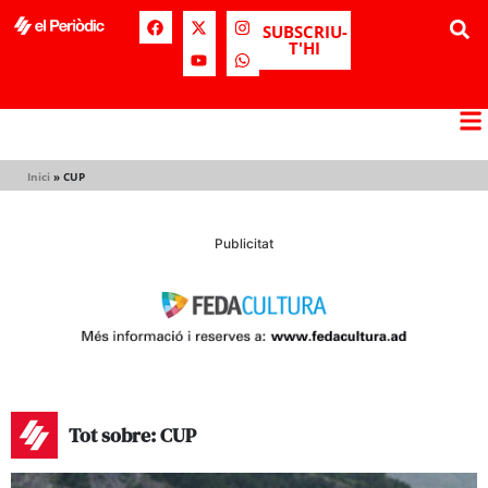
SUBSCRIU-
T'HI
Inici
»
CUP
Publicitat
Tot sobre: CUP