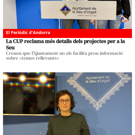
El Periòdic d'Andorra
La CUP reclama més detalls dels projectes per a la
Seu
Creuen que l’Ajuntament no els facilita prou informació
sobre «temes rellevants»