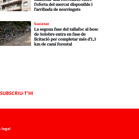
l’oferta del mercat disponible i
l’arribada de nouvinguts
Societat
La segona fase del tallafoc al bosc
de Solobre entra en fase de
licitació per completar més d’1,3
km de camí forestal
SUBSCRIU-T'HI
 legal