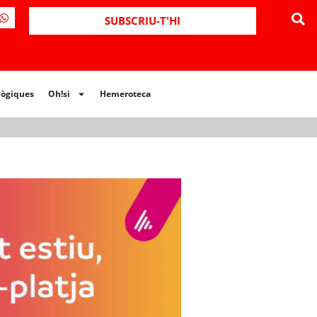
ues
Oh!si
Hemeroteca
SUBSCRIU-T'HI
lògiques
Oh!si
Hemeroteca