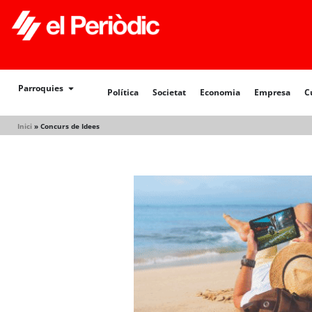
Política
Societat
Economia
Empresa
Cultur
Parroquies
Política
Societat
Economia
Empresa
C
Inici
»
Concurs de Idees