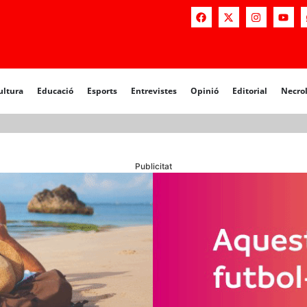
a
Educació
Esports
Entrevistes
Opinió
Editorial
Necrològiq
ultura
Educació
Esports
Entrevistes
Opinió
Editorial
Necro
Publicitat