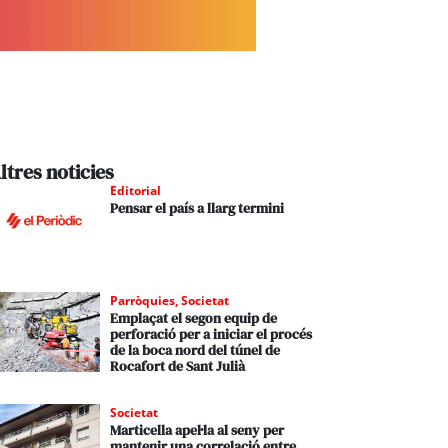
ltres noticies
Editorial
Pensar el país a llarg termini
Parròquies
,
Societat
Emplaçat el segon equip de
perforació per a iniciar el procés
de la boca nord del túnel de
Rocafort de Sant Julià
Societat
Marticella apel·la al seny per
mantenir una correlació entre