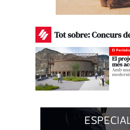
Tot sobre: Concurs d
El Periòdi
El pro
més acc
Amb una 
modernit