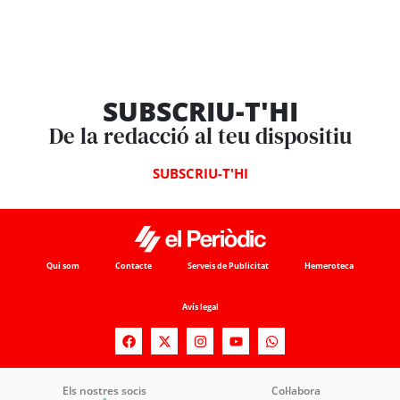
SUBSCRIU-T'HI
De la redacció al teu dispositiu
SUBSCRIU-T'HI
Qui som
Contacte
Serveis de Publicitat
Hemeroteca
Avís legal
Els nostres socis
Col·labora