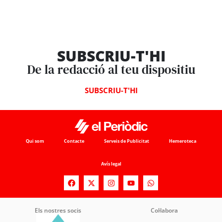
SUBSCRIU-T'HI
De la redacció al teu dispositiu
SUBSCRIU-T'HI
Qui som
Contacte
Serveis de Publicitat
Hemeroteca
Avís legal
Els nostres socis
Col·labora