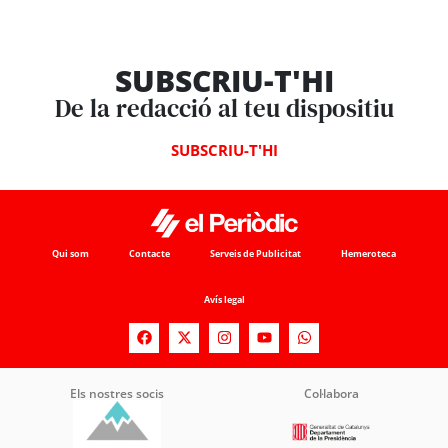
SUBSCRIU-T'HI
De la redacció al teu dispositiu
SUBSCRIU-T'HI
Qui som
Contacte
Serveis de Publicitat
Hemeroteca
Avís legal
Els nostres socis
Col·labora