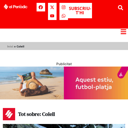
SUBSCRIU-
T'HI
Inici
»
Colell
Publicitat
Tot sobre: Colell