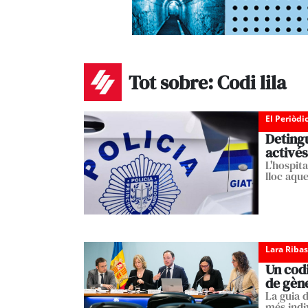
Tot sobre: Codi lila
El Periòdi
Detingu
activés 
L'hospita
lloc aqu
Lara Ribas
Un codi
de gèn
La guia 
més indiv