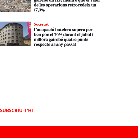
gairebé un 12% mentre que el valor
de les operacions retrocedeix un
17,3%
Societat
L’ocupació hotelera supera per
ben poc el 70% durant el juliol i
millora gairebé quatre punts
respecte a l’any passat
SUBSCRIU-T'HI