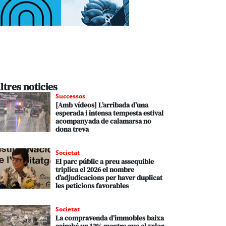
ltres noticies
Successos
[Amb vídeos] L’arribada d’una
esperada i intensa tempesta estival
acompanyada de calamarsa no
dona treva
Societat
El parc públic a preu assequible
triplica el 2026 el nombre
d’adjudicacions per haver duplicat
les peticions favorables
Societat
La compravenda d’immobles baixa