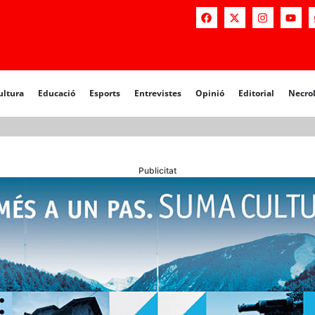
a
Educació
Esports
Entrevistes
Opinió
Editorial
Necrològiq
ultura
Educació
Esports
Entrevistes
Opinió
Editorial
Necro
Publicitat