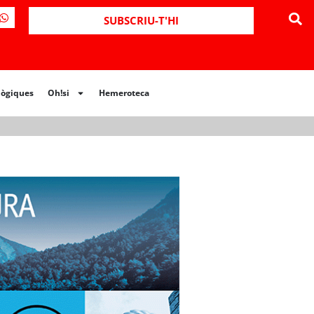
ues
Oh!si
Hemeroteca
SUBSCRIU-T'HI
lògiques
Oh!si
Hemeroteca