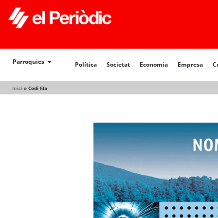
Política
Societat
Economia
Empresa
Cultur
Parroquies
Política
Societat
Economia
Empresa
C
Inici
»
Codi lila