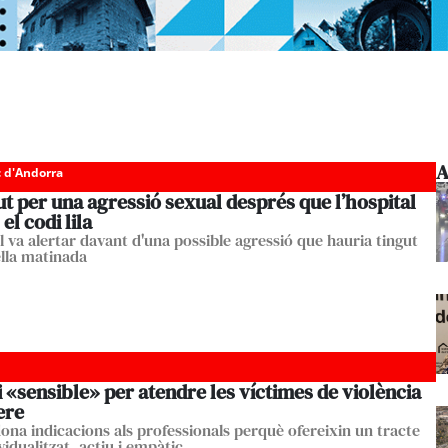
A
c d'Andorra
t per una agressió sexual després que l’hospital
el codi lila
l va alertar davant d'una possible agressió que hauria tingut
ella matinada
 «sensible» per atendre les víctimes de violència
ere
dona indicacions als professionals perquè ofereixin un tracte
idualitzat, actiu i empàtic