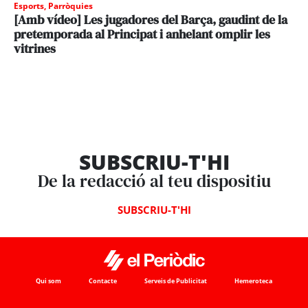
Esports
,
Parròquies
[Amb vídeo] Les jugadores del Barça, gaudint de la
pretemporada al Principat i anhelant omplir les
vitrines
SUBSCRIU-T'HI
De la redacció al teu dispositiu
SUBSCRIU-T'HI
Qui som
Contacte
Serveis de Publicitat
Hemeroteca