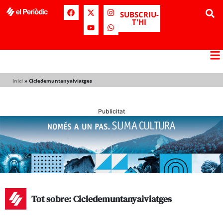
SUBSCRIU-
T'HI
Inici
»
Cicledemuntanyaiviatges
Publicitat
Tot sobre: Cicledemuntanyaiviatges