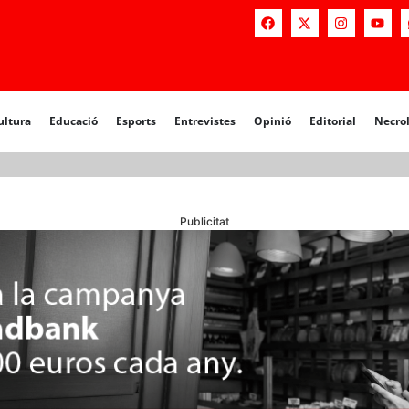
a
Educació
Esports
Entrevistes
Opinió
Editorial
Necrològiq
ultura
Educació
Esports
Entrevistes
Opinió
Editorial
Necro
Publicitat