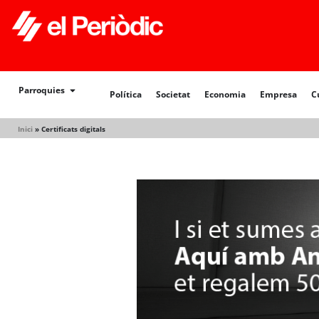
Política
Societat
Economia
Empresa
Cultur
Parroquies
Política
Societat
Economia
Empresa
C
Inici
»
Certificats digitals