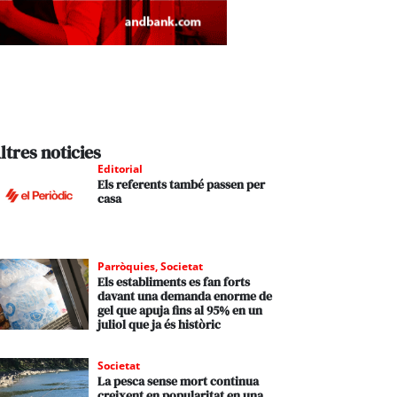
ltres noticies
Editorial
Els referents també passen per
casa
Parròquies
,
Societat
Els establiments es fan forts
davant una demanda enorme de
gel que apuja fins al 95% en un
juliol que ja és històric
Societat
La pesca sense mort continua
creixent en popularitat en una