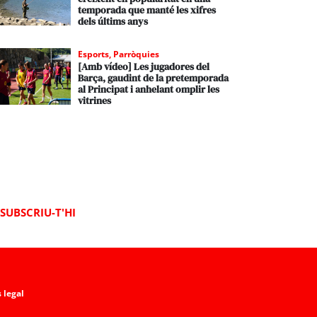
temporada que manté les xifres
dels últims anys
Esports
,
Parròquies
[Amb vídeo] Les jugadores del
Barça, gaudint de la pretemporada
al Principat i anhelant omplir les
vitrines
SUBSCRIU-T'HI
 legal