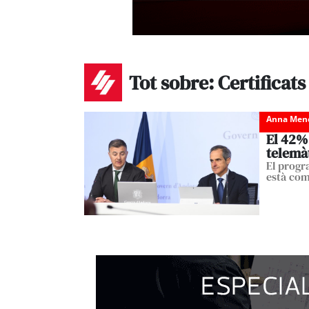
Tot sobre: Certificats
Anna Men
El 42% 
telemà
El progra
està com