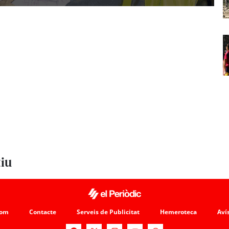
tiu
som
Contacte
Serveis de Publicitat
Hemeroteca
Avís