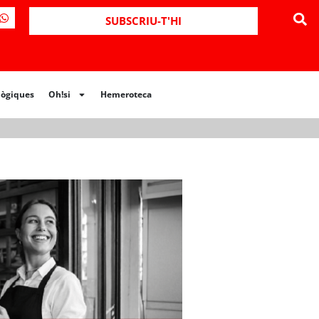
ues
Oh!si
Hemeroteca
SUBSCRIU-T'HI
lògiques
Oh!si
Hemeroteca