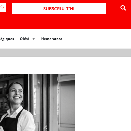
ues
Oh!si
Hemeroteca
SUBSCRIU-T'HI
lògiques
Oh!si
Hemeroteca