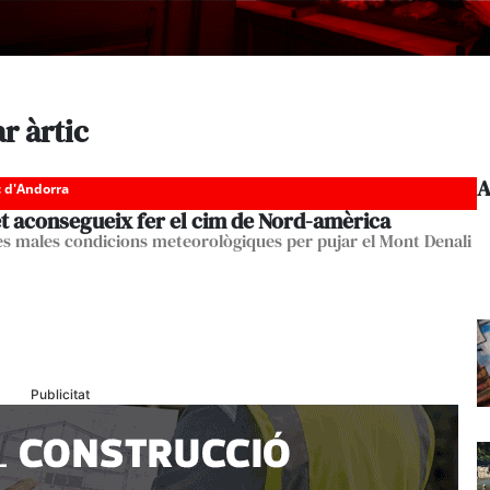
r àrtic
A
c d'Andorra
t aconsegueix fer el cim de Nord-amèrica
es males condicions meteorològiques per pujar el Mont Denali
Publicitat