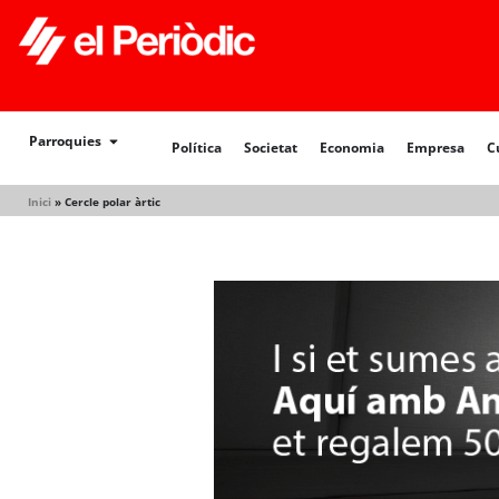
Política
Societat
Economia
Empresa
Cultur
Parroquies
Política
Societat
Economia
Empresa
C
Inici
»
Cercle polar àrtic