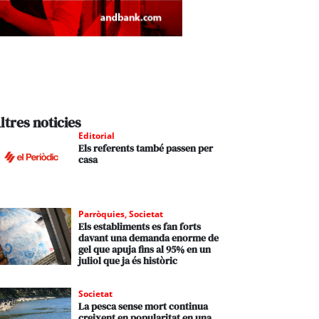
ltres noticies
Editorial
Els referents també passen per
casa
Parròquies
,
Societat
Els establiments es fan forts
davant una demanda enorme de
gel que apuja fins al 95% en un
juliol que ja és històric
Societat
La pesca sense mort continua
creixent en popularitat en una