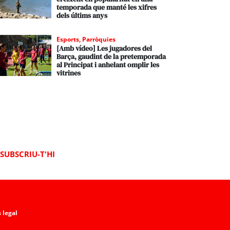
temporada que manté les xifres
dels últims anys
Esports
,
Parròquies
[Amb vídeo] Les jugadores del
Barça, gaudint de la pretemporada
al Principat i anhelant omplir les
vitrines
SUBSCRIU-T'HI
 legal