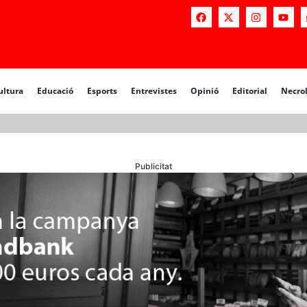
a
Educació
Esports
Entrevistes
Opinió
Editorial
Necrològiq
ultura
Educació
Esports
Entrevistes
Opinió
Editorial
Necro
Publicitat