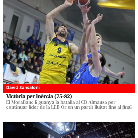
David Sansaloni
Victòria per inèrcia (75-82)
El MoraBanc li guanya la batalla al CB Almansa per
continuar líder de la LEB Or en un partit lluitat fins al final