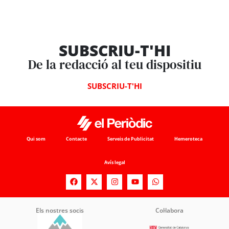
SUBSCRIU-T'HI
De la redacció al teu dispositiu
SUBSCRIU-T'HI
Qui som
Contacte
Serveis de Publicitat
Hemeroteca
Avís legal
Els nostres socis
Col·labora