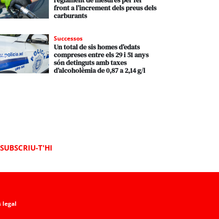
reglament de mesures per fer
front a l’increment dels preus dels
carburants
Successos
Un total de sis homes d’edats
compreses entre els 29 i 51 anys
són detinguts amb taxes
d’alcoholèmia de 0,87 a 2,14 g/l
SUBSCRIU-T'HI
 legal