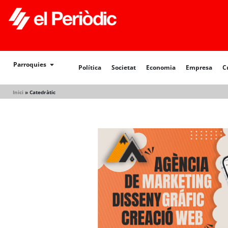
Política
Societat
Economia
Empresa
Cultur
Parroquies
Política
Societat
Economia
Empresa
C
Inici
»
Catedràtic