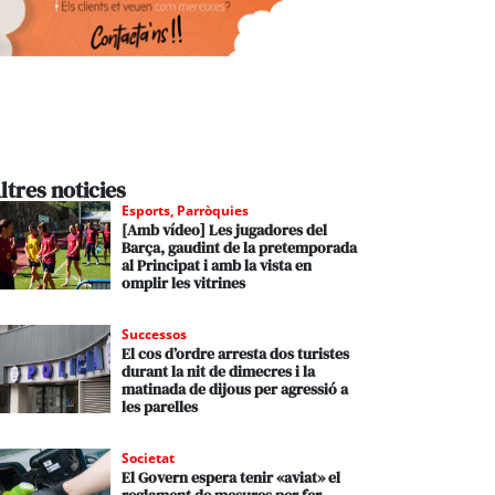
ltres noticies
Esports
,
Parròquies
[Amb vídeo] Les jugadores del
Barça, gaudint de la pretemporada
al Principat i amb la vista en
omplir les vitrines
Successos
El cos d’ordre arresta dos turistes
durant la nit de dimecres i la
matinada de dijous per agressió a
les parelles
Societat
El Govern espera tenir «aviat» el