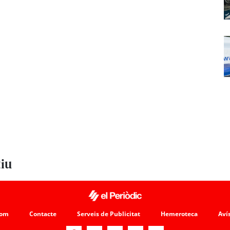
tiu
som
Contacte
Serveis de Publicitat
Hemeroteca
Avís