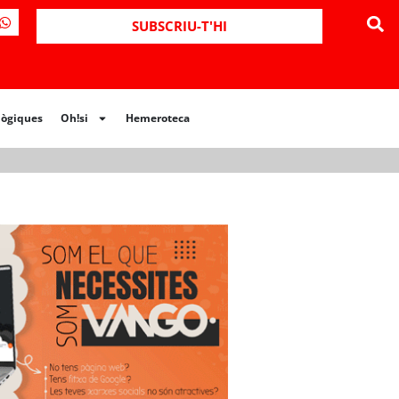
ues
Oh!si
Hemeroteca
SUBSCRIU-T'HI
lògiques
Oh!si
Hemeroteca