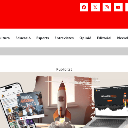
a
Educació
Esports
Entrevistes
Opinió
Editorial
Necrològiq
ultura
Educació
Esports
Entrevistes
Opinió
Editorial
Necro
Publicitat