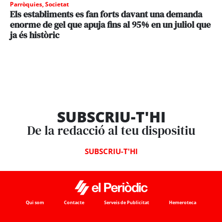
Parròquies
,
Societat
Els establiments es fan forts davant una demanda
enorme de gel que apuja fins al 95% en un juliol que
ja és històric
SUBSCRIU-T'HI
De la redacció al teu dispositiu
SUBSCRIU-T'HI
Qui som
Contacte
Serveis de Publicitat
Hemeroteca