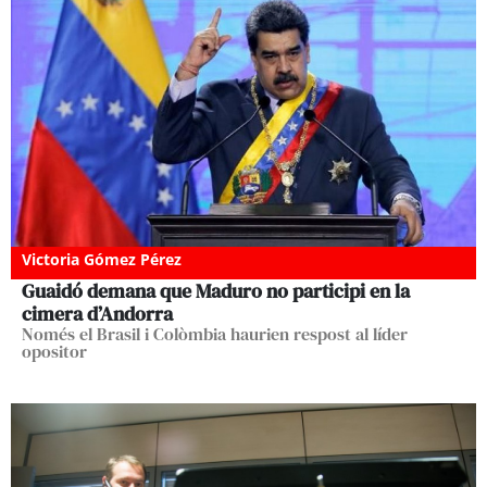
Victoria Gómez Pérez
Guaidó demana que Maduro no participi en la
cimera d’Andorra
Només el Brasil i Colòmbia haurien respost al líder
opositor