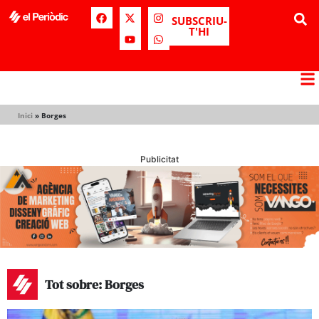
SUBSCRIU-
T'HI
Inici
»
Borges
Publicitat
Tot sobre: Borges