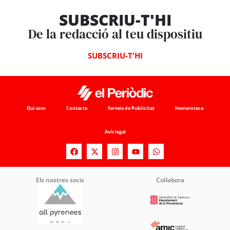
SUBSCRIU-T'HI
De la redacció al teu dispositiu
SUBSCRIU-T'HI
Qui som
Contacte
Serveis de Publicitat
Hemeroteca
Avís legal
Els nostres socis
Col·labora