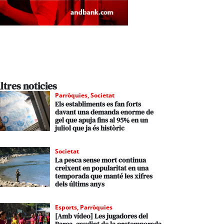
ltres noticies
Parròquies
,
Societat
Els establiments es fan forts
davant una demanda enorme de
gel que apuja fins al 95% en un
juliol que ja és històric
Societat
La pesca sense mort continua
creixent en popularitat en una
temporada que manté les xifres
dels últims anys
Esports
,
Parròquies
[Amb vídeo] Les jugadores del