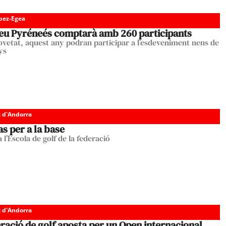
pez-Egea
feu Pyréneés comptarà amb 260 participants
vetat, aquest any podran participar a l’esdeveniment nens de
nys
c d'Andorra
s per a la base
l’Escola de golf de la federació
c d'Andorra
ració de golf aposta per un Open internacional