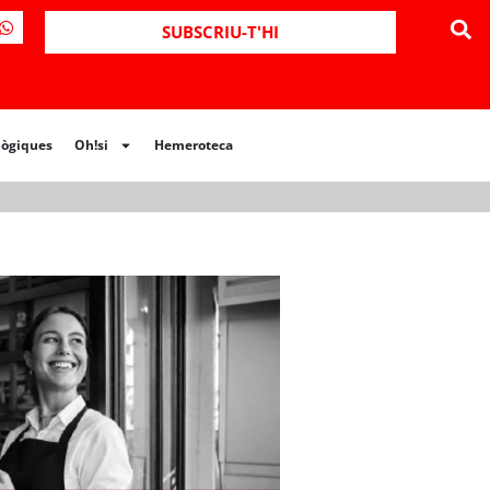
ues
Oh!si
Hemeroteca
SUBSCRIU-T'HI
lògiques
Oh!si
Hemeroteca