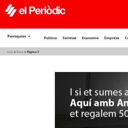
Política
Societat
Economia
Empresa
Cultur
Parroquies
Política
Societat
Economia
Empresa
C
Inici
»
Base
»
Pàgina 5