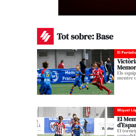
Tot sobre: Base
El Periòdi
Victòri
Memori
Els equip
mentre q
Miquel Ló
El Memo
d’Espa
El torne
consolid