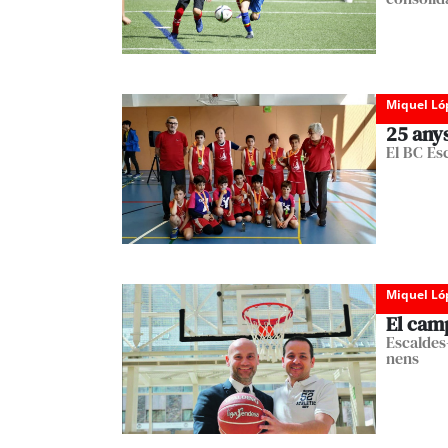
Miquel Ló
25 any
El BC Esc
Miquel Ló
El camp
Escaldes
nens