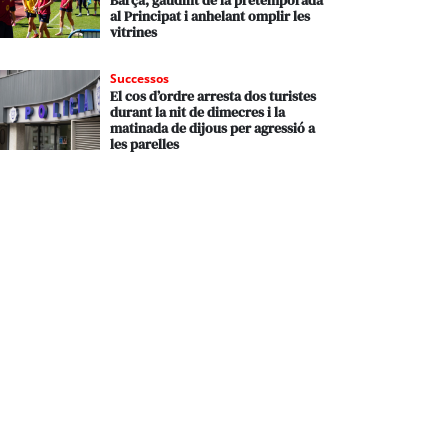
Barça, gaudint de la pretemporada
al Principat i anhelant omplir les
vitrines
Successos
El cos d’ordre arresta dos turistes
durant la nit de dimecres i la
matinada de dijous per agressió a
les parelles