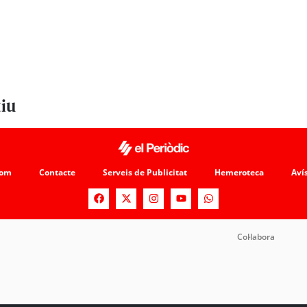
tiu
som
Contacte
Serveis de Publicitat
Hemeroteca
Avís
Col·labora