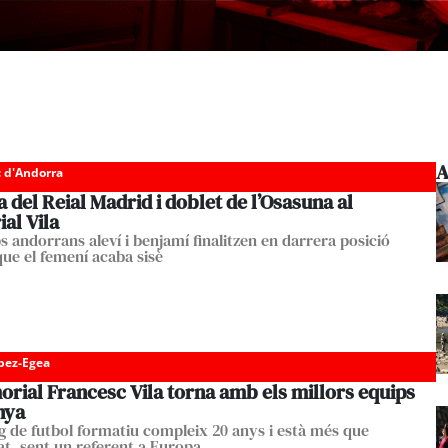
A
c d'Andorra
a del Reial Madrid i doblet de l’Osasuna al
al Vila
s andorrans aleví i benjamí finalitzen en darrera posició
ue el femení acaba sisè
pez-Egea
rial Francesc Vila torna amb els millors equips
nya
ig de futbol formatiu compleix 20 anys i està més que
at, sent un referent a Europa