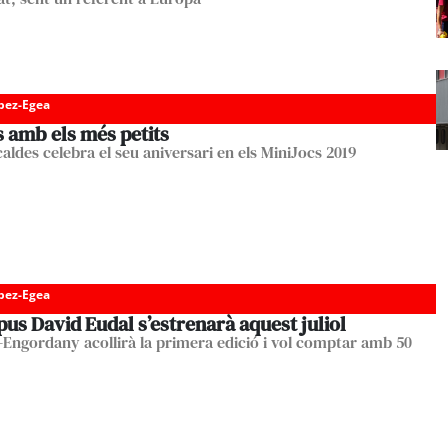
pez-Egea
s amb els més petits
aldes celebra el seu aniversari en els MiniJocs 2019
pez-Egea
us David Eudal s’estrenarà aquest juliol
-Engordany acollirà la primera edició i vol comptar amb 50