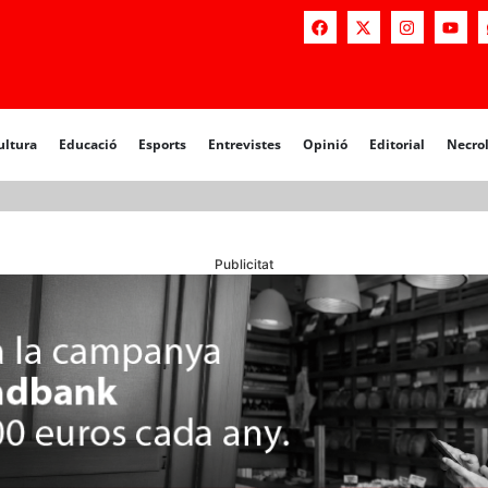
a
Educació
Esports
Entrevistes
Opinió
Editorial
Necrològiq
ultura
Educació
Esports
Entrevistes
Opinió
Editorial
Necro
Publicitat