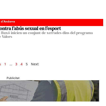
c d'Andorra
ontra l’abús sexual en l’esport
i Buxó inicien un conjunt de xerrades dins del programa
e Valors
s
1
…
3
4
5
Next
Publicitat