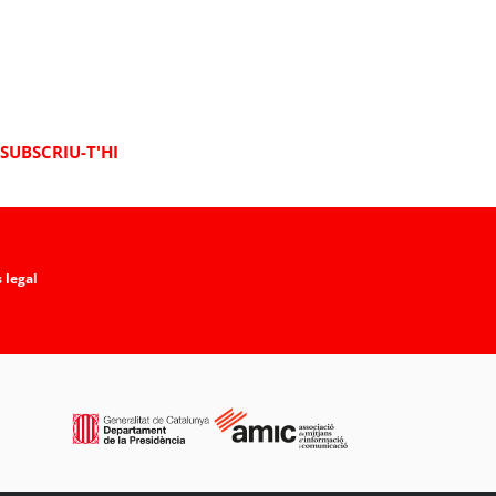
SUBSCRIU-T'HI
 legal