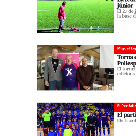
júnior
El 27 de 
la base d
Miquel Ló
Torna e
Poliesp
El tornei
edicions
El Periòdi
El part
Els tric