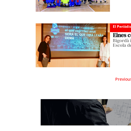
El Periòdi
Eines c
Bigordà 
Escola d
Previou