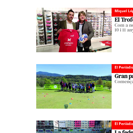
Miquel Ló
El Tro
Com a no
10 i 11 a
El Periòdi
Gran pa
Comença 
El Periòdi
La fede