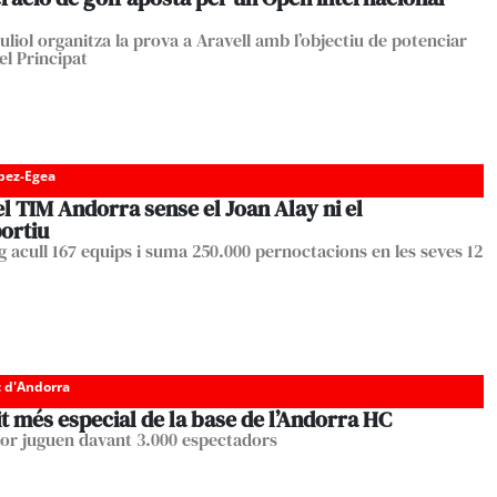
juliol organitza la prova a Aravell amb l’objectiu de potenciar
el Principat
pez-Egea
l TIM Andorra sense el Joan Alay ni el
ortiu
g acull 167 equips i suma 250.000 pernoctacions en les seves 12
c d'Andorra
it més especial de la base de l’Andorra HC
olor juguen davant 3.000 espectadors