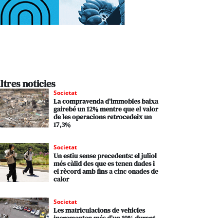
ltres noticies
Societat
La compravenda d’immobles baixa
gairebé un 12% mentre que el valor
de les operacions retrocedeix un
17,3%
Societat
Un estiu sense precedents: el juliol
més càlid des que es tenen dades i
el rècord amb fins a cinc onades de
calor
Societat
Les matriculacions de vehicles