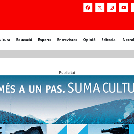
a
Educació
Esports
Entrevistes
Opinió
Editorial
Necrològiq
ultura
Educació
Esports
Entrevistes
Opinió
Editorial
Necro
Publicitat