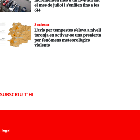
incrementen més d’un 19% durant
el mes de juliol i s’enfilen fins a les
614
Societat
L’avís per tempestes s’eleva a nivell
taronja en activar-se una prealerta
per fenòmens meteorològics
violents
SUBSCRIU-T'HI
 legal