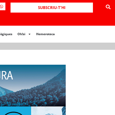
ues
Oh!si
Hemeroteca
SUBSCRIU-T'HI
lògiques
Oh!si
Hemeroteca