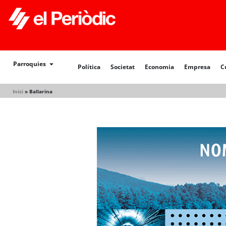
Política
Societat
Economia
Empresa
Cultur
Parroquies
Política
Societat
Economia
Empresa
C
Inici
»
Ballarina