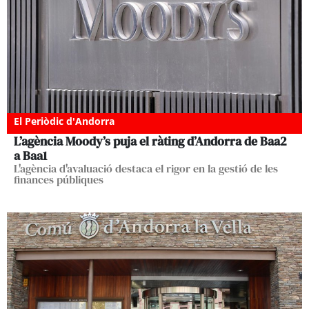
El Periòdic d'Andorra
L’agència Moody’s puja el ràting d’Andorra de Baa2
a Baa1
L'agència d'avaluació destaca el rigor en la gestió de les
finances públiques