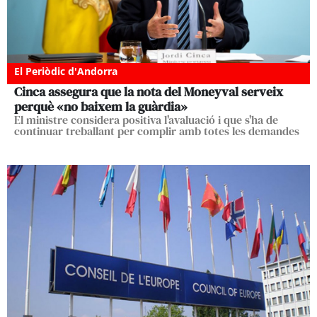
El Periòdic d'Andorra
Cinca assegura que la nota del Moneyval serveix
perquè «no baixem la guàrdia»
El ministre considera positiva l'avaluació i que s'ha de
continuar treballant per complir amb totes les demandes