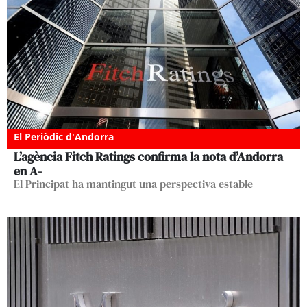
El Periòdic d'Andorra
L’agència Fitch Ratings confirma la nota d’Andorra
en A-
El Principat ha mantingut una perspectiva estable