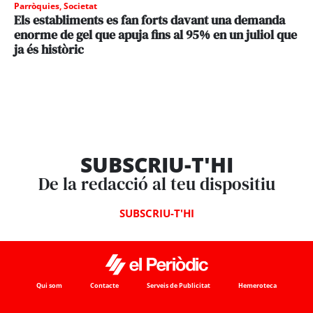
Parròquies
,
Societat
Els establiments es fan forts davant una demanda
enorme de gel que apuja fins al 95% en un juliol que
ja és històric
SUBSCRIU-T'HI
De la redacció al teu dispositiu
SUBSCRIU-T'HI
Qui som
Contacte
Serveis de Publicitat
Hemeroteca