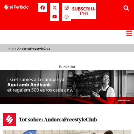
SUBSCRIU-
T'HI
Inici
»
AndorraFreestyleClub
Publicitat
Tot sobre: AndorraFreestyleClub