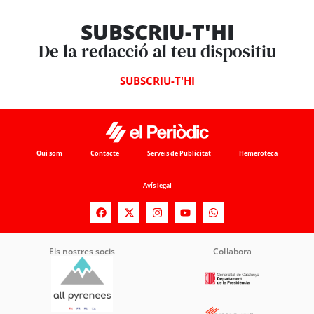
SUBSCRIU-T'HI
De la redacció al teu dispositiu
SUBSCRIU-T'HI
Qui som
Contacte
Serveis de Publicitat
Hemeroteca
Avís legal
Els nostres socis
Col·labora