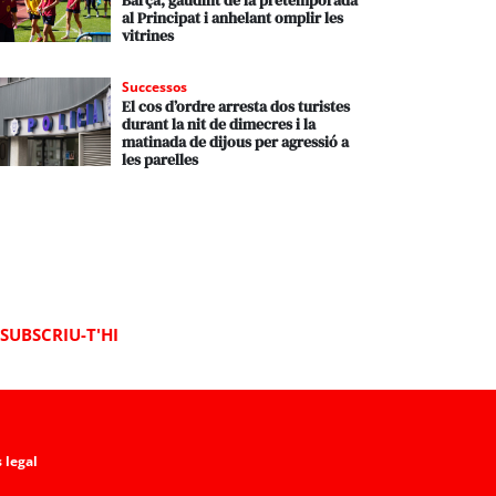
Barça, gaudint de la pretemporada
al Principat i anhelant omplir les
vitrines
Successos
El cos d’ordre arresta dos turistes
durant la nit de dimecres i la
matinada de dijous per agressió a
les parelles
SUBSCRIU-T'HI
 legal