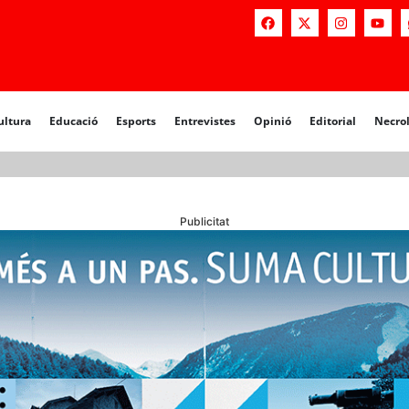
a
Educació
Esports
Entrevistes
Opinió
Editorial
Necrològiq
ultura
Educació
Esports
Entrevistes
Opinió
Editorial
Necro
Publicitat