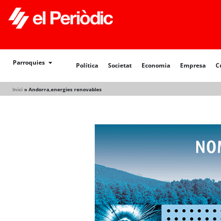
Política
Societat
Economia
Empresa
Cultur
Parroquies
Política
Societat
Economia
Empresa
C
Inici
»
Andorra,energies renovables