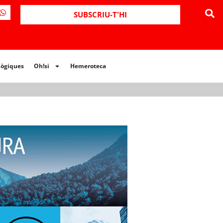
ues
Oh!si
Hemeroteca
SUBSCRIU-T'HI
lògiques
Oh!si
Hemeroteca