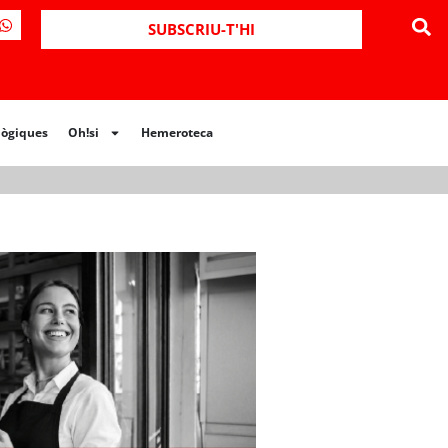
ues
Oh!si
Hemeroteca
SUBSCRIU-T'HI
lògiques
Oh!si
Hemeroteca