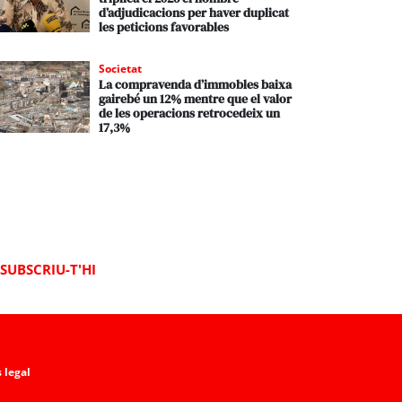
d’adjudicacions per haver duplicat
les peticions favorables
Societat
La compravenda d’immobles baixa
gairebé un 12% mentre que el valor
de les operacions retrocedeix un
17,3%
SUBSCRIU-T'HI
 legal