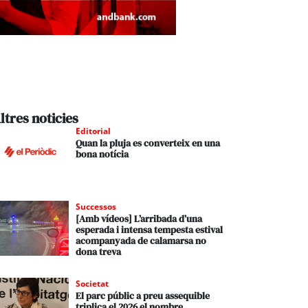
ltres noticies
Editorial
Quan la pluja es converteix en una
bona notícia
Successos
[Amb vídeos] L’arribada d’una
esperada i intensa tempesta estival
acompanyada de calamarsa no
dona treva
Societat
El parc públic a preu assequible
triplica el 2026 el nombre