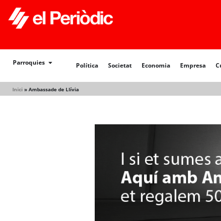
Política
Societat
Economia
Empresa
Cultur
Parroquies
Política
Societat
Economia
Empresa
C
Inici
»
Ambassade de Llívia