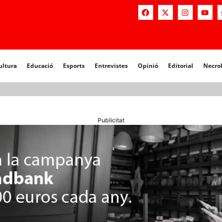
a
Educació
Esports
Entrevistes
Opinió
Editorial
Necrològiq
ultura
Educació
Esports
Entrevistes
Opinió
Editorial
Necro
Publicitat