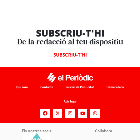
SUBSCRIU-T'HI
De la redacció al teu dispositiu
SUBSCRIU-T'HI
Qui som
Contacte
Serveis de Publicitat
Hemeroteca
Avís legal
Els nostres socis
Col·labora