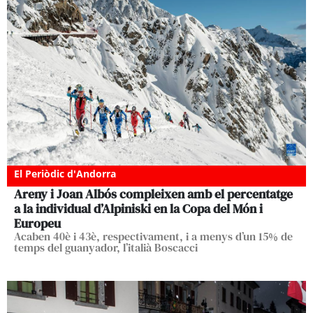
El Periòdic d'Andorra
Areny i Joan Albós compleixen amb el percentatge
a la individual d’Alpiniski en la Copa del Món i
Europeu
Acaben 40è i 43è, respectivament, i a menys d’un 15% de
temps del guanyador, l’italià Boscacci