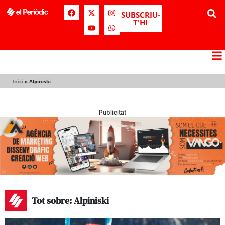
SUBSCRIU-
T'HI
Inici
»
Alpiniski
Publicitat
Tot sobre: Alpiniski